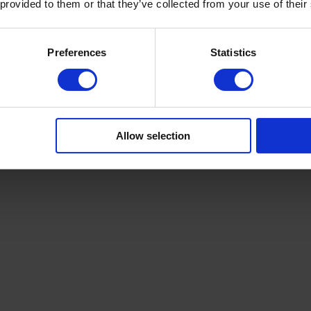
 provided to them or that they’ve collected from your use of their
tien d’une pompe à chaleur géotherm
Preferences
Statistics
cerne la pompe à chaleur géothermique, son entretien nécessite :  
ation périodique de la pression du module hydraulique 
composition du fluide caloporteur. Assurez-vous que lors du remplissag
Allow selection
ent périodique de fluide : généralement, le changement de fluide se fa
ie d’une pompe à chaleur géothermique dépend fortement de la régulari
, ne négligez surtout pas les étapes de l’entretien. Si l'installation con
 faire appel à des experts pour son entretien. Assurez-vous cependa
rat d’entretien.  
etien de la pompe à chaleur par 
 être exposé ici est celui d’une pompe à chaleur aérothermique. Étant
uer Energie
 vous conseille de souscrire à un contrat d’entretien. Les 