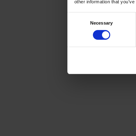
other information that you’ve
L’entre
Consent
Necessary
Selection
En ce qui con
La vérific
Une bonne 
bonne.  
Le changem
La durée de v
investissement
recommandé de
signer un cont
L’entr
Le cas qui va
l’équipe de 
Ba
sont :  