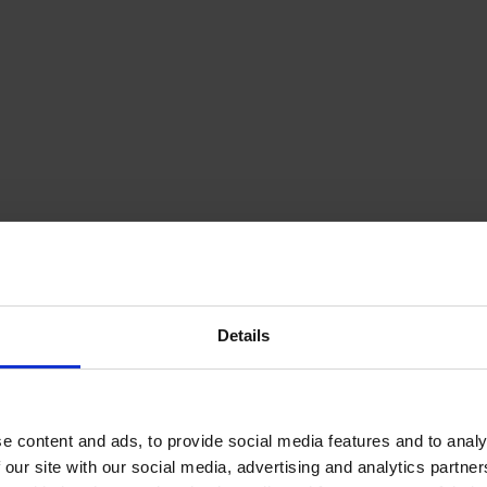
vantage, notamment une bonne rapidité de chauffage.   
fférentes étapes de l’entretien d
t d’utiliser une pompe à chaleur, vous choisissez d’adopter un systèm
me les autres installations de chauffage, il est important de procéder 
férencier les vérifications que vous pourriez effectuer de la maintena
e la pompe à chaleur diffère d’un modèle à un autre. Mais voici quelq
 
etien d’une pompe à chaleur aérother
etenir votre pompe à chaleur aérothermique, il faut :  
Details
égulièrement la borne extérieure et 
r les bouches d’insufflation intérieures 
e content and ads, to provide social media features and to analy
ent arriver que du givre apparaît sur l’unité extérieure de la pompe à ch
r ne pas détériorer le fonctionnement de l'installation. Il faudra alors
 our site with our social media, advertising and analytics partn
demment, certaines opérations nécessitent l’intervention d’un professi