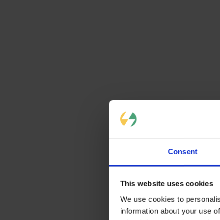
beaucoup d'a
Les di
En choisissan
Toutefois, com
cependant dif
L’entretien d
l'installation. 
L’entr
Pour bien entr
Consent
 Nettoyer r
Dépoussiére
This website uses cookies
We use cookies to personalis
Il peut égalem
s’accumule pou
information about your use of
soulevé précé