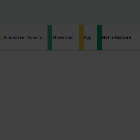
bventions Obtenues
4.9/5 Note de l’Application
Installateur cer
Simulateur Solaire
Showroom
App
Notre Histoire