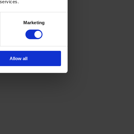
 services.
ique 
Marketing
e du liquide caloporteur, sa composition soit la 
Allow all
it tous les cinq ans. 
té de son entretien. Pour optimiser votre 
tient des éléments électroniques, il est très 
nt des qualifications de votre prestataire avant de 
un professionnel
 donné que certaines opérations sont techniques, 
principaux points que ces professionnels contrôlent 