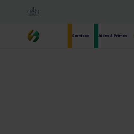
2,500+ Clients Satisfaits
€15M+ de Su
Services
Aides & Primes
Blogs
>
10 min read
|
Published Jan 6, 2026