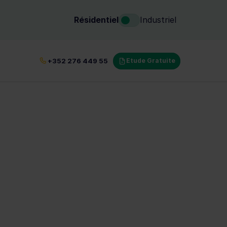
Résidentiel
Industriel
tifié au Luxembourg
+352 276 449 55
Etude Gratuite