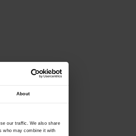
e la pompe à chaleur 
e de chauffage plus économique et plus écologique. 
à l’entretien régulier de votre pompe à chaleur. Il faut 
nce qui nécessite 
l’intervention d’un professionnel
.  
ues gestes que vous devez adopter afin de préserver 
mique
About
se our traffic. We also share
aleur. Dans ce cas, il faut éviter que ce givre 
 dégivrer régulièrement l’unité extérieure. Mais comme 
ers who may combine it with
onnel.  