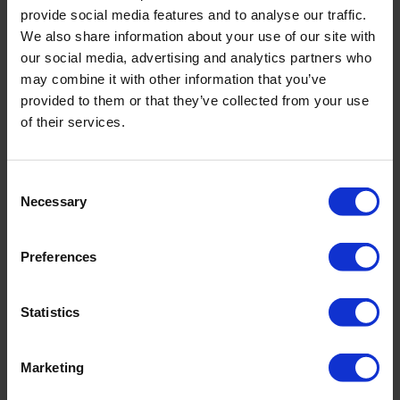
provide social media features and to analyse our traffic.
Lorsque les propriétés photovoltaïques des fines tranches de 
We also share information about your use of our site with
silicium sont assurées, il est temps de procéder à l’assemblage. 
our social media, advertising and analytics partners who
may combine it with other information that you’ve
provided to them or that they’ve collected from your use
of their services.
La phase d’assemblage des 
cellules photovoltaïques
Consent
Necessary
À l’aide de soudure, les 
cellules solaires photovoltaïques
 sont 
Selection
connectées entre elles afin de former un module solaire. Les 
modules ainsi formés sont encapsulés dans des matériaux 
protecteurs comme le verre trempé. Pour
 la longévité des 
Preferences
panneaux solaires photovoltaïques
, il faut protéger 
correctement les 
cellules solaires
. Si vous désirez entreprendre 
un projet d’installation solaire, 
n’hésitez pas à demander votre 
devis gratuit auprès de 
l’équipe de 
Bauer Energie. 
Statistics
Marketing
L’intégration des cellules solaires dans 