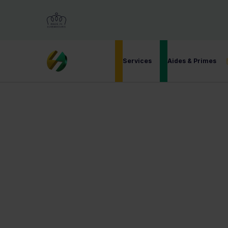
2,500+ Clients Satisfaits
€15M+ de Su
Services
Aides & Primes
Blogs
>
10 min read
|
Published Jan 6, 2026