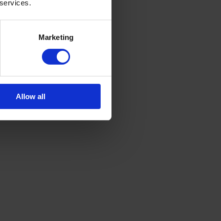
 services.
eur au Luxembourg
, les investissements à réaliser 
Marketing
évitera des travaux inutiles.  De plus, cela vous 
écipiter à entamer les
 démarches administratives 
Allow all
urs fonctions 
une autorisation pour installer sa pompe à chaleur
 à attribuer à la PAC
 et des 
caractéristiques de 