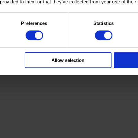
 provided to them or that they’ve collected from your use of their
onibilité de prime allégeant le coût de l’installation 
de pompe à chal
Preferences
Statistics
onséquents
. Choisir un modèle qui convient à votre logement
 vous 
profiter pleinement des avantages de l’équipement.  Avant de vous pr
lation de PAC
, analysez les différents critères suivants.  
Allow selection
férents types de pompe à chaleur et le
 types de pompe à chaleur 
:  
que,
que,
ermique.
e calories utilisées spécifient chacun de ces modèles. La nécessité
 d’
teurs relatifs à l’appareil choisi. Votre choix dépendra de la 
fonction
n
.  