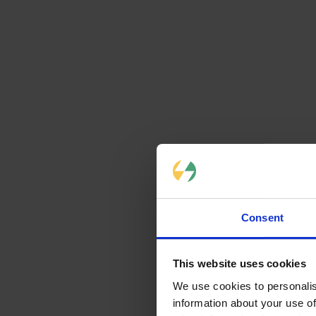
Les inc
L’utilisation
considérabl
la performanc
Pour vous inf
Certains mod
votre voisinag
de la 
régleme
produits par l
Connaître les
de ces divers
Consent
This website uses cookies
Le cho
We use cookies to personalis
instal
information about your use of