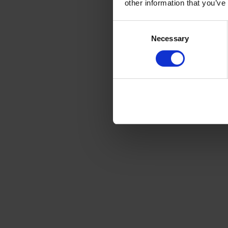
other information that you’ve
Consent
Malgré la disp
Necessary
Selection
demeurent c
permettra de 
pour l'instal
Les dif
Il existe 
trois
aérothermi
géothermi
et hydroth
Les sources d
dépend de fac
votre maiso