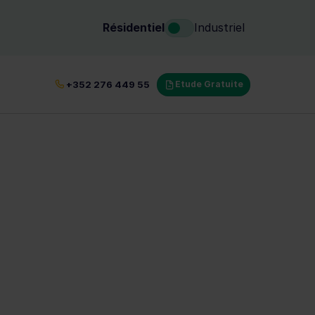
Résidentiel
Industriel
tifié au Luxembourg
+352 276 449 55
Etude Gratuite