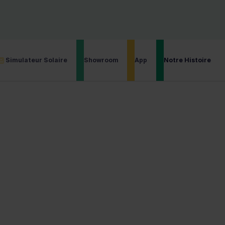
bventions Obtenues
4.9/5 Note de l’Application
Installateur cer
Simulateur Solaire
Showroom
App
Notre Histoire