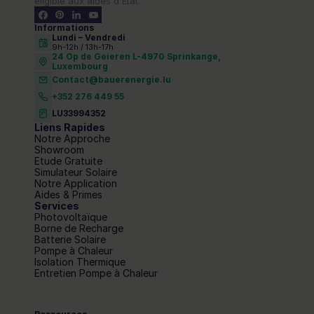
éligible aux aides d'État.
Informations
Lundi – Vendredi 
9h-12h / 13h-17h
24 Op de Geieren L-4970 Sprinkange,
Luxembourg
Contact@bauerenergie.lu
+352 276 449 55
LU33994352
Liens Rapides
Notre Approche
Showroom
Etude Gratuite
Simulateur Solaire
Notre Application
Aides & Primes
Services
Photovoltaïque
Borne de Recharge
Batterie Solaire
Pompe à Chaleur
Isolation Thermique
Entretien Pompe à Chaleur