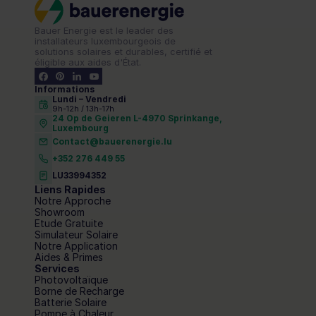
Bauer Energie est le leader des 
installateurs luxembourgeois de 
solutions solaires et durables, certifié et 
éligible aux aides d'État.
Informations
Lundi – Vendredi 
9h-12h / 13h-17h
24 Op de Geieren L-4970 Sprinkange,
Luxembourg
Contact@bauerenergie.lu
+352 276 449 55
LU33994352
Liens Rapides
Notre Approche
Showroom
Etude Gratuite
Simulateur Solaire
Notre Application
Aides & Primes
Services
Photovoltaïque
Borne de Recharge
Batterie Solaire
Pompe à Chaleur