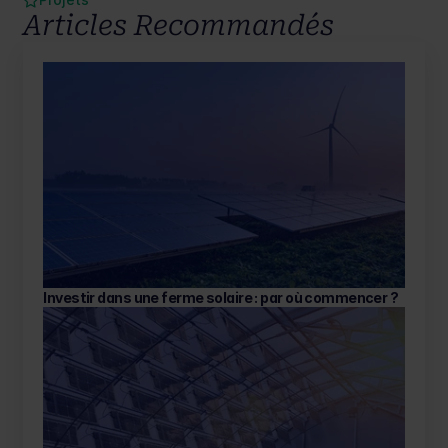
votre production pour vous proposer la 
solution de stockage 
idéale
. 
Contactez Bauer Energie
 et faites le premier pas vers 
Articles Recommandés
l'indépendance énergétique.
Investir dans une ferme solaire : par où commencer ? 