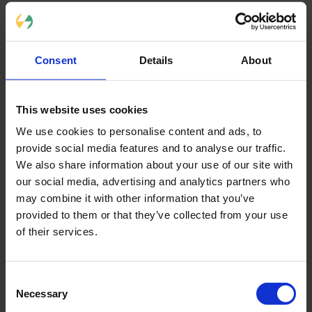
midi et 13 heures à 17 heures.
 Durant ces heures, la 
consommation est relativement constante et modérée.
Mais le besoin d'électricité augmente fortement le soir et 
la nuit :
Consent
Details
About
Éclairage de la maison
Chauffage
This website uses cookies
Utilisation du téléviseur
Appareils électroménagers
We use cookies to personalise content and ads, to
Divers appareils électroniques
provide social media features and to analyse our traffic.
Il est donc fréquent que 
l'énergie produite excéde l'énergie 
We also share information about your use of our site with
consommée 
durant journée. Et à l'inverse, sans 
stockage 
électricité panneau solaire
, les besoins de la soirée resteront 
our social media, advertising and analytics partners who
insatisfaits. 
may combine it with other information that you’ve
provided to them or that they’ve collected from your use
Ce serait du gâchis de produire de l'électricité sans 
of their services.
la stocker si elle n'est pas destinée à la revente !
Ce 
contraste entre les horaires
 de production et de 
Consent
consommation est la raison principale de l’utilisation d'
une 
batterie panneau solaire Luxembourg
. 
Necessary
Selection