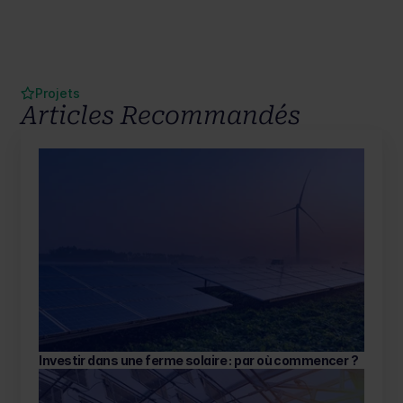
nécessaires dont vous aurez besoin. Nous somme aussi labelisé 
made in luxembourg et pouvons vous garantir la mise en place 
d'une centrale photovoltaïque. Nous vous aiderons aussi dans 
la déclaration des travaux à la mairie, les démarches 
administratives et pour
 les procédures de raccordement au 
réseau comme celui de Creos
. Ainsi vous aurez une installation 
qui respecte les normes. 
Projets
Articles Recommandés
Investir dans une ferme solaire : par où commencer ? 