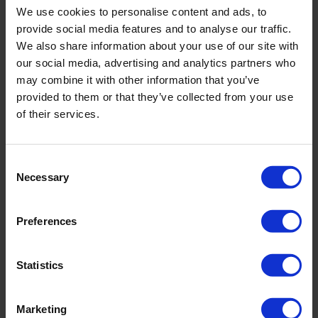
We use cookies to personalise content and ads, to
La certification SolarKeymark
provide social media features and to analyse our traffic.
We also share information about your use of our site with
 La certification Solar Keymark est destinée au
 panneau solaire 
our social media, advertising and analytics partners who
thermique
. Elle atteste de leur qualité et de leur endurance face 
may combine it with other information that you’ve
aux conditions environnementales extérieures. 
provided to them or that they’ve collected from your use
of their services.
Les normes pour installation 
Consent
solaire et leurs équipements
Necessary
Selection
 Les normes pour installer des panneaux solaires comprennent 
Preferences
également ceux des différents équipements. On a par exemple la 
norme 
EIC 61 427 gages de la qualité et de la longévité d’une 
batterie solaire
. Il a également les normes pour les onduleurs 
solaires tels que la norme EIC 62 183 pour la mise en conformité 
Statistics
de la sécurité des systèmes de conversion de l’énergie solaire en 
électricité (création d'électricité photovoltaïque). Il y a aussi la 
norme 61 683 destinée à la normalisation des procédures de 
mesure de rendement. 
Marketing