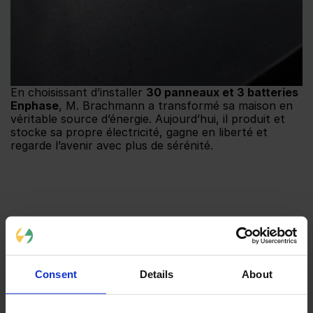
En choisissant d’installer 
30 panneaux et 3 batteries 
Enphase
, M. Brachmann a transformé sa maison en 
véritable source d’énergie. Aujourd’hui, il produit et 
stocke sa propre électricité, gagne en liberté et 
regarde l’avenir avec plus de sérénité.
Consent
Details
About
Projets
Nouveaux Projets