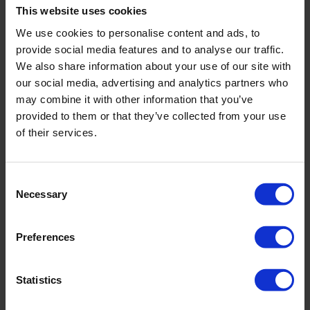
This website uses cookies
We use cookies to personalise content and ads, to
provide social media features and to analyse our traffic.
We also share information about your use of our site with
our social media, advertising and analytics partners who
may combine it with other information that you’ve
provided to them or that they’ve collected from your use
of their services.
Asselborn - Luxembourg
11 sept. 2025
Luxembo
Installation de climatisation - 
Install
Consent
Asselborn
Luxem
Necessary
Selection
Témoignages
Preferences
Ce que disent 
nos
clients
Statistics