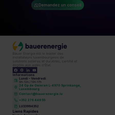
Demandez un conseil
Bauer Energie est le leader des 
installateurs luxembourgeois de 
solutions solaires et durables, certifié et 
éligible aux aides d'État.
Informations
Lundi – Vendredi 
9h-12h / 13h-17h
24 Op de Geieren L-4970 Sprinkange,
Luxembourg
Contact@bauerenergie.lu
+352 276 449 55
LU33994352
Liens Rapides