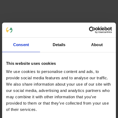
Panneaux solaires hybrides
Les panneaux solaires hybrides peuvent également être installés 
sur un toit plat. Parmi ces modèles, il existe des panneaux 
solaires capables de produire de l’électricité et l’eau chaude 
sanitaire. Ce dispositif présente de nombreux atouts, dont 
l’augmentation des économies d’énergie comparée à un 
panneau solaire classique. Toutefois, il s’agit d’une technologie 
récente. Leur prix est plus élevé comparé aux autres modèles. 
Consent
Details
About
Elles connaîtront plus d’amélioration ultérieurement. Hormis ces 
modèles de panneaux solaires, il existe par 
ailleurs des 
tuiles 
solaires
 pouvant être installés sur toiture plate. Ce type de 
panneaux solaires présente une dimension modeste. Elles ne 
génèrent donc qu’une quantité limitée d’électricité. Son 
This website uses cookies
rendement est encore assez faible. Mais d’un point de vue 
esthétique, elles disposent de beaucoup d’atouts. 
We use cookies to personalise content and ads, to
provide social media features and to analyse our traffic.
We also share information about your use of our site with
our social media, advertising and analytics partners who
Processus d’installation de panneaux 
may combine it with other information that you’ve
solaires sur toiture plate
provided to them or that they’ve collected from your use
of their services.