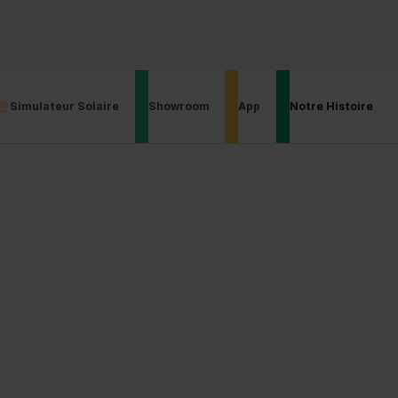
bventions Obtenues
4.9/5 Note de l’Application
Installateur cer
Simulateur Solaire
Showroom
App
Notre Histoire