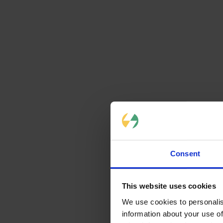
Introduite po
simplification
Le principal 
L'installat
L'installate
Ainsi, le mén
d’éligibilité s
Maintenant qu
votre projet.
Consent
Compar
This website uses cookies
We use cookies to personalis
information about your use of