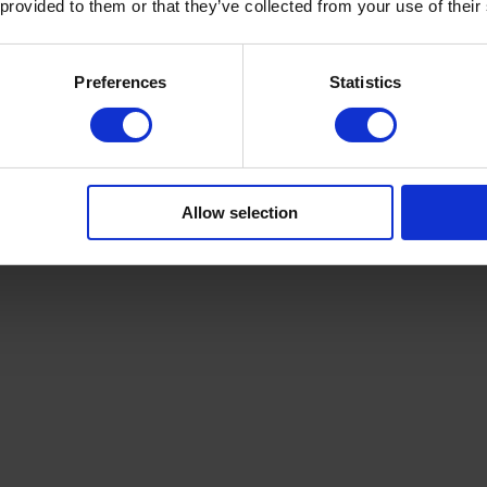
 provided to them or that they’ve collected from your use of their
Preferences
Statistics
Allow selection
tre ces deux régimes d'aide n'est pas anodine. Elle a des implications 
rge administrative à gérer, les délais de traitement et 
même le choix de 
rative systématique pour vous donner toutes les clés en main.
ur la trésorerie suivant le coût initial