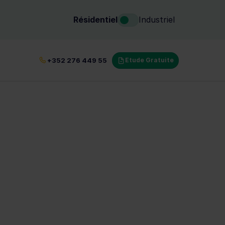
Résidentiel
Industriel
tifié au Luxembourg
+352 276 449 55
Etude Gratuite