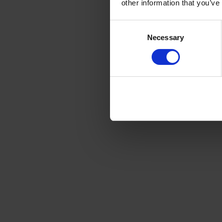
other information that you’ve
Consent
Necessary
Selection
La décision en
projet,
 la cha
analyse compa
Impact s