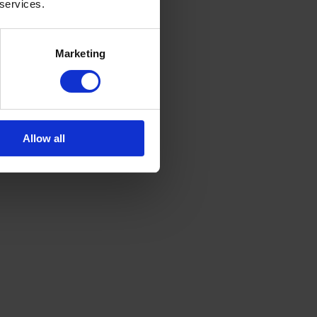
 services.
Marketing
Allow all
directes et significatives 
sur la trésorerie de votre 
votre installateur. 
Nous allons voir ensemble une 