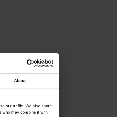
la procédure de préfinancement constitue une véritable 
aire actif.
compte du client
 auprès du ministère.
t.
nt dédié pour connaître plus en 
détail les conditions 
à côte pour déterminer lequel correspond le mieux à 
About
ent et prime 50%
se our traffic. We also share
ers who may combine it with