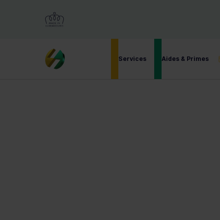
2,500+ Clients Satisfaits
€15M+ de Su
Services
Aides & Primes
Blogs
>
10 min read
|
Published Jan 6, 2026