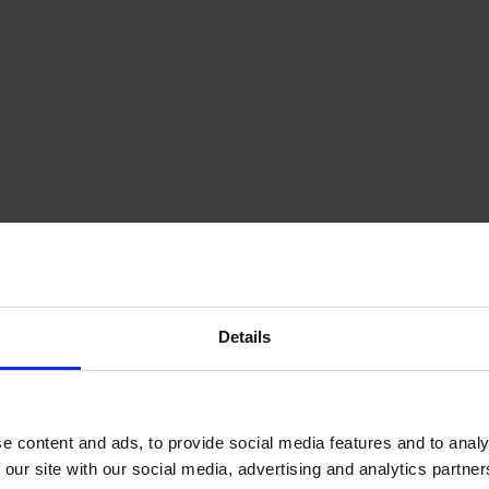
ur simplifier l'accès aux aides et accélérer le déploiement du solaire, 
 pour le ménage. Dans ce schéma, l'installateur joue un rôle d'intermédi
avantage réside dans son fonctionnement direct :
eur, agréé pour cette procédure,
 introduit la demande d'aide 
pour le 
ur 
déduit ensuite ce montant
 de la facture finale adressée au clien
age paie uniquement le solde restant. Nous avons un article spécialeme
i ça vous intéresse.
e les mécanismes de base sont clairs, nous pouvons les évaluer côte 
Details
atif détaillé entre préfinancem
e content and ads, to provide social media features and to analy
 our site with our social media, advertising and analytics partn