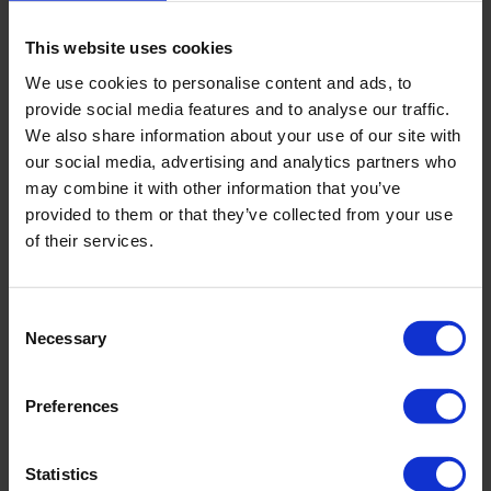
This website uses cookies
We use cookies to personalise content and ads, to
Respecter la qualité et la mise aux 
provide social media features and to analyse our traffic.
normes des installations
We also share information about your use of our site with
our social media, advertising and analytics partners who
may combine it with other information that you’ve
La 
qualité de l'installation
 conditionne directement 
la 
rentabilité
 de votre investissement 
sur 25 à 30 ans. Vérifiez 
provided to them or that they’ve collected from your use
que votre installateur :
of their services.
Utilise des 
panneaux solaires
 de marques reconnues avec 
garanties étendues
Installe des 
onduleurs performants
 adaptés aux 
Consent
installations professionnelles
Necessary
Selection
Respecte les 
normes électriques
 luxembourgeoises
(raccordement Creos)
Applique les règles de sécurité pour les travaux en hauteur
Fournit une 
documentation technique
 complète
Preferences
Les installations non conformes peuvent entraîner des 
refus de 
raccordement
 ou l'annulation des 
subventions
. Ne prenez 
aucun risque sur ce point.
Statistics