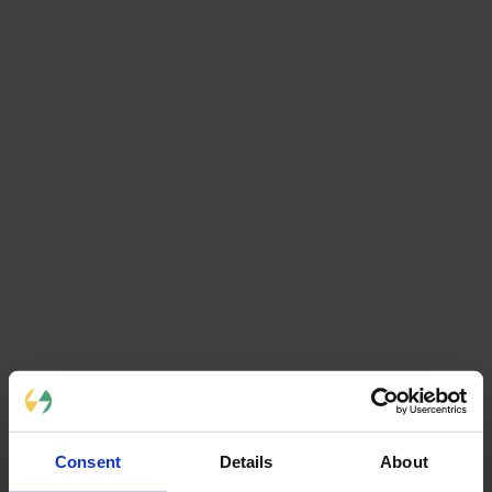
Comprendre l'objectif de 
l'entreprise pour un 
investissement solaire
Avant de sélectionner un prestataire, clarifiez vos objectifs :
Réduction des coûts énergétiques
 : quelle économie visez-
vous ?
Autoconsommation
 ou 
revente d'électricité
 : quel modèle 
privilégiez-vous ?
Image RSE
 : l'aspect environnemental est-il prioritaire ?
Indépendance énergétique
 : souhaitez-vous réduire votre 
dépendance au réseau ?
Un bon 
installateur professionnel
 prend le temps de 
comprendre ces enjeux pour proposer une solution adaptée. Il 
réalise une 
étude de faisabilité
 complète
 intégrant vos 
contraintes techniques
 et budgétaires.
Consent
Details
About